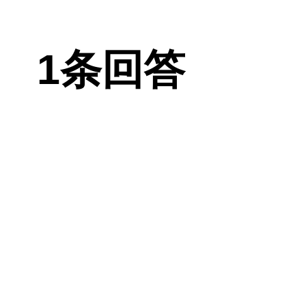
一小段而已！
果也是流线型
1条回答
胶或者膨体。