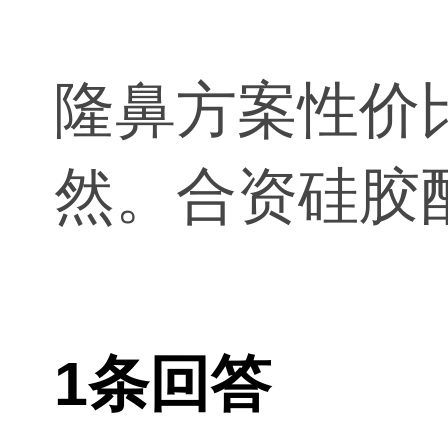
隆鼻方案性价
然。合资硅胶
1条回答