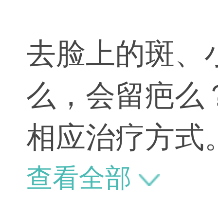
去脸上的斑、
么，会留疤么
相应治疗方式
留疤，一定要
查看全部