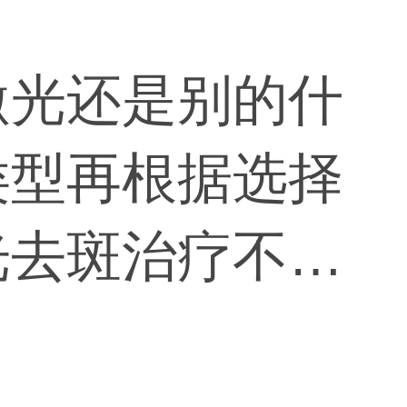
激光还是别的什
类型再根据选择
光去斑治疗不会
进行治疗。