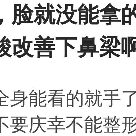
，脸就没能拿
酸改善下鼻梁
全身能看的就手
不要庆幸不能整