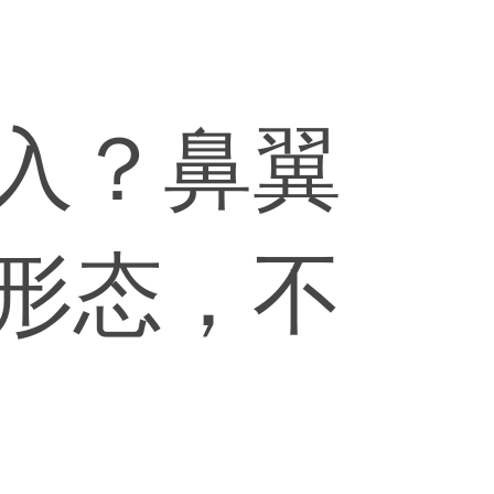
入？鼻翼
形态，不