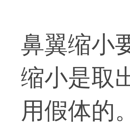
鼻翼缩小
缩小是取
用假体的