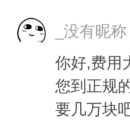
_没有昵称
你好,费用
您到正规
要几万块吧