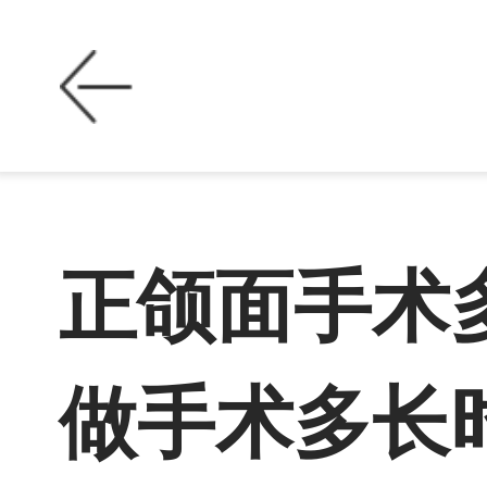
正颌面手术
做手术多长