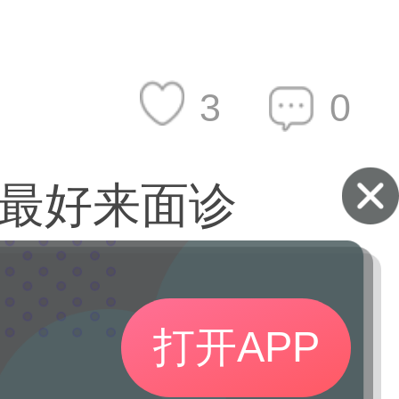
帮到您！
3
0
最好来面诊
打开APP