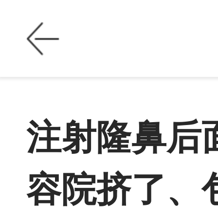
注射隆鼻后
容院挤了、