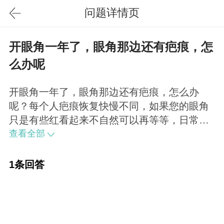
问题详情页
开眼角一年了，眼角那边还有疤痕，怎
么办呢
开眼角一年了，眼角那边还有疤痕，怎么办
呢？每个人疤痕恢复快慢不同，如果您的眼角
只是有些红看起来不自然可以再等等，日常通
过化淡妆遮盖一下。如果有疤痕增生的现象，
查看全部
也就是疤痕处有小突起什么的，可以到医院做
一下疤痕处理，也可以通过针剂缓解疤痕增生
1条回答
的问题。