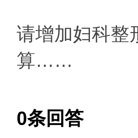
请增加妇科整
算……
0条回答