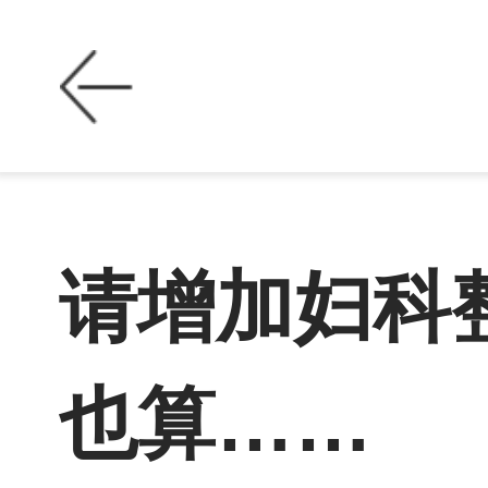
请增加妇科
也算……