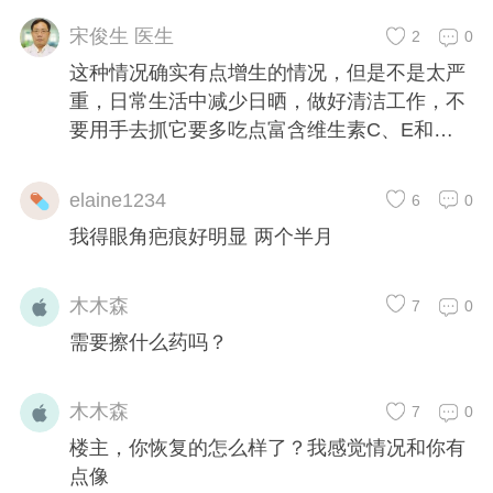
宋俊生 医生
2
0
这种情况确实有点增生的情况，但是不是太严
重，日常生活中减少日晒，做好清洁工作，不
要用手去抓它要多吃点富含维生素C、E和人
体必需氨基酸的食物。促进人体的血液循环，
改善表皮代谢功能。
elaine1234
6
0
我得眼角疤痕好明显 两个半月
木木森
7
0
需要擦什么药吗？
木木森
7
0
楼主，你恢复的怎么样了？我感觉情况和你有
点像