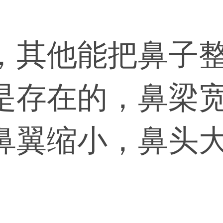
，其他能把鼻子
是存在的，鼻梁
鼻翼缩小，鼻头
，鼻子肯定就小