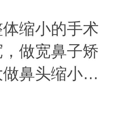
整体缩小的手术
宽，做宽鼻子矫
大做鼻头缩小，
了。