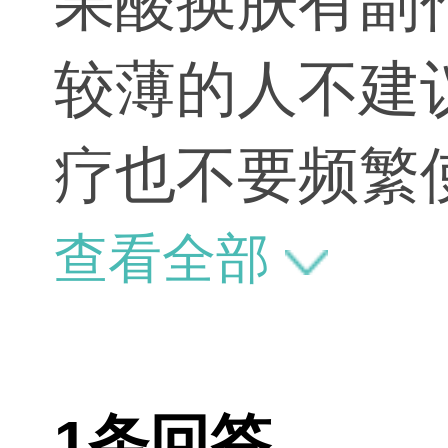
果酸换肤有副
较薄的人不建
疗也不要频繁
情况由专业医
查看全部
正规医疗机构
1条回答