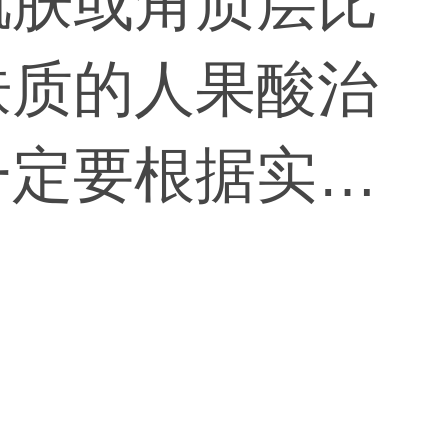
肌肤或角质层比
肤质的人果酸治
一定要根据实际
使用，一定要到