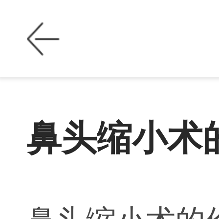
鼻头缩小术