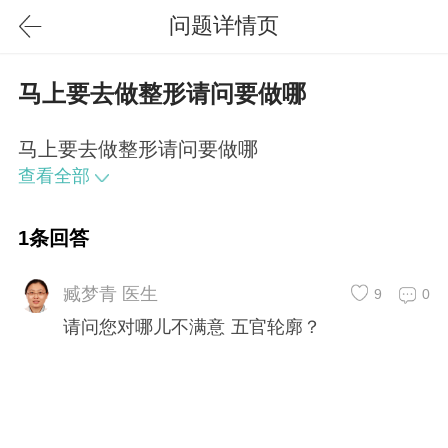
问题详情页
马上要去做整形请问要做哪
马上要去做整形请问要做哪
查看全部
1条回答
臧梦青 医生
9
0
请问您对哪儿不满意 五官轮廓？