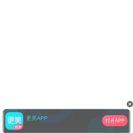
更美APP
打开APP