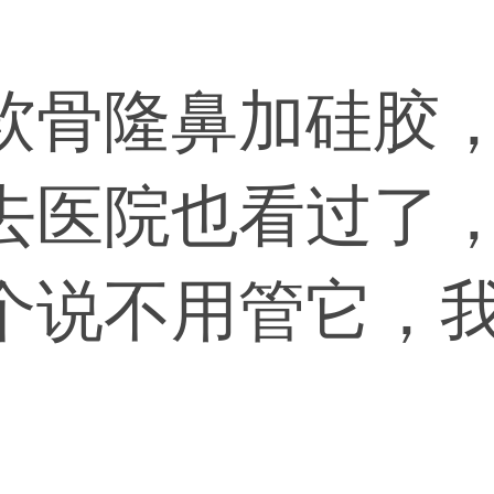
软骨隆鼻加硅胶
去医院也看过了
个说不用管它，