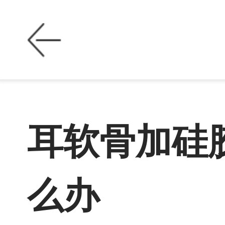
耳软骨加硅
么办