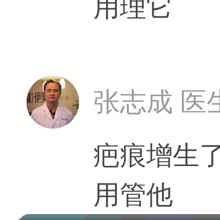
用理它
张志成 医
疤痕增生
用管他