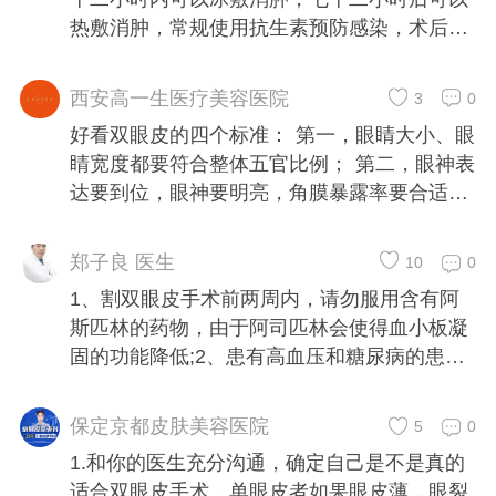
水；5、女性要避开月经期，怀孕期。
热敷消肿，常规使用抗生素预防感染，术后第
二天需要清洁换药，睡觉时枕头垫高一些，饮
食上不要吃辛辣刺激海鲜类食物，切口七天拆
西安高一生医疗美容医院
3
0
线。
好看双眼皮的四个标准： 第一，眼睛大小、眼
睛宽度都要符合整体五官比例； 第二，眼神表
达要到位，眼神要明亮，角膜暴露率要合适；
第三，黑白眼球的比例要合适； 第四，睫毛上
翘程度要合适； 眼睛看起来显凶有以下几
郑子良 医生
10
0
个原因，是可以避免的： 1、睫毛过于外翻。
1、割双眼皮手术前两周内，请勿服用含有阿
所以手术中要保证睫毛属于正常翘度，不能出
斯匹林的药物，由于阿司匹林会使得血小板凝
现外翻的情况； 2、角膜暴露过度。所以手术
固的功能降低;2、患有高血压和糖尿病的患
中角膜暴露率要控制在95度-100°之间，不能
者，应该在初诊时翔实向医生告知病情，以便
超过这个数字； 3、上下眼睑缺乏曲线，太直
应诊大夫确认手术方案;3、割双眼皮手术前确
了。所以一定要让上下眼睑具有曲线美； 4、
保定京都皮肤美容医院
5
0
定身体健康，无传染性疾病或其他身体炎
内外眼角开的太大，失去了角度感。所以在开
1.和你的医生充分沟通，确定自己是不是真的
症;4、术前不要化妆;5、女性要避开月经期。
眼角时一定要精细，大小要合适； 5、黑白眼
适合双眼皮手术，单眼皮者如果眼皮薄，眼裂