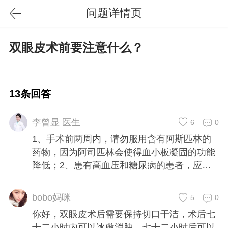
问题详情页
双眼皮术前要注意什么？
13条回答
李曾显 医生
6
0
1、手术前两周内，请勿服用含有阿斯匹林的
药物，因为阿司匹林会使得血小板凝固的功能
降低；2、患有高血压和糖尿病的患者，应该
在初诊时翔实向医生告知病情，以便应诊大夫
确认手术方案；3、手术前确定身体健康，无
bobo妈咪
5
0
传染性疾病或其他身体炎症；4、术前不要化
你好，双眼皮术后需要保持切口干洁，术后七
妆；不要进食油腻的东西，睡前半小时不要喝
十二小时内可以冰敷消肿，七十二小时后可以