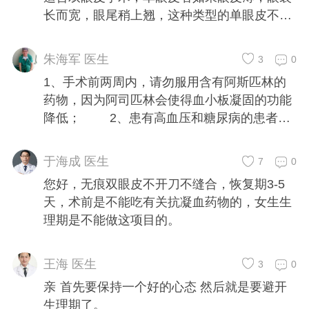
球比例失调，黑眼球在眼球比例中占的太少，
长而宽，眼尾稍上翘，这种类型的单眼皮不建
也会显得凶。一般要做到黑眼球至少占到60%
议尝试双眼皮手术，突眼的患者也不适合双眼
左右、前后白眼球加起来占到40%左右。 为
皮手术，这种做了双眼皮会显得很凶。 2.如果
朱海军 医生
3
0
啥有些人做完双眼皮后疤痕明显？ 主要有以下
自己适合做双眼皮手术，还要和你的医生充分
几个原因： 1、缝合不够精细； 2、去皮过
1、手术前两周内，请勿服用含有阿斯匹林的
沟通，制定适合自己的手术方案，不要匆忙手
多，造成伤口张力过大； 3、切口上下皮肤组
药物，因为阿司匹林会使得血小板凝固的功能
术。 3.避开月经期，月经期前后三天不适合做
织厚度对比过于明显，越靠近眼睑缘（睫毛
降低； 2、患有高血压和糖尿病的患者，
整形手术。 4.术前检查必不可少。 5.保持心情
根）皮肤是越薄的，越靠近眉毛的皮肤越厚，
应该在初诊时翔实向医生告知病情，以便应诊
愉快，期待美美的双眼皮。
如果中间去皮过多，导致在缝合双眼皮时，上
大夫确认手术方案； 3、手术前确定身体
于海成 医生
7
0
下对比过于明显，所以疤痕也会比较明显；
健康，无传染性疾病或其他身体炎症；
您好，无痕双眼皮不开刀不缝合，恢复期3-5
4、术后护理不得当，一定要及时清理和遵医
4、术前不要化妆；不要进食油腻的东西，睡
天，术前是不能吃有关抗凝血药物的，女生生
嘱； 5、术后感染导致； 6、疤痕增生严重，
前半小时不要喝水。 5、女性要避开月经
理期是不能做这项目的。
当增生消退后，痕迹也会明显些； 7、术后有
期，怀孕期。
血痂嵌入，未得到及时清理。 所以，只要避免
以上几个问题，双眼皮的疤痕就基本看不出
王海 医生
3
0
来。 双眼皮的恢复期是多久？ 通常在双眼皮
亲 首先要保持一个好的心态 然后就是要避开
术后第二天才会出现明显肿胀。一般在做完双
生理期了。