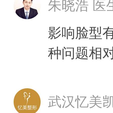
朱晓浩 医
影响脸型
种问题相
武汉忆美