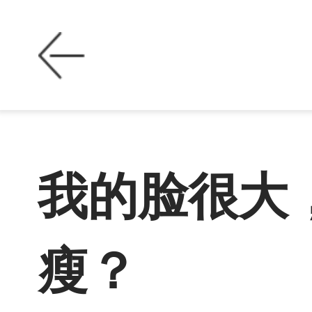
我的脸很大
瘦？