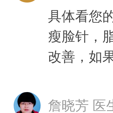
具体看您
瘦脸针，
改善，如
詹晓芳 医