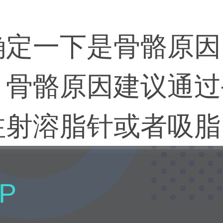
确定一下是骨骼原因
，骨骼原因建议通过
注射溶脂针或者吸脂
针。
P