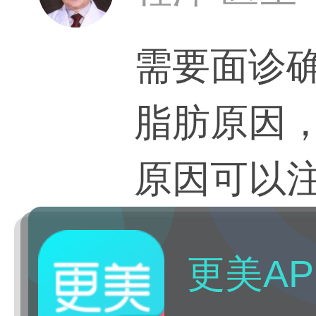
需要面诊
脂肪原因
原因可以
注射瘦脸
更美AP