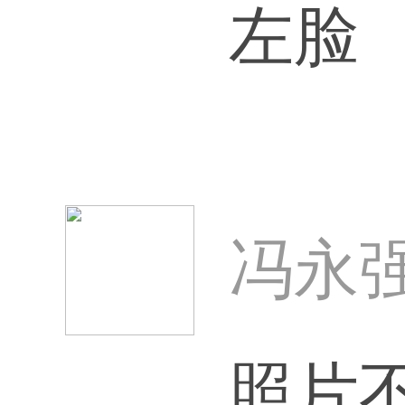
左脸
冯永强
照片