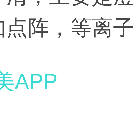
如点阵，等离
美APP