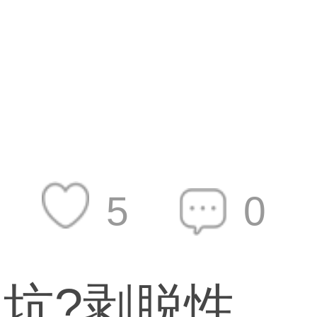
5
0
坑?剥脱性