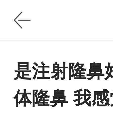
是注射隆鼻
体隆鼻 我