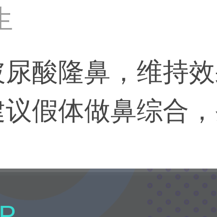
生
尿酸隆鼻，维持效果
建议假体做鼻综合，
P