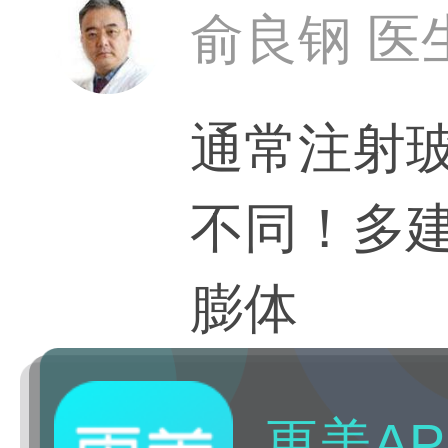
俞良钢 医
通常注射玻
不同！多
膨体
更美AP