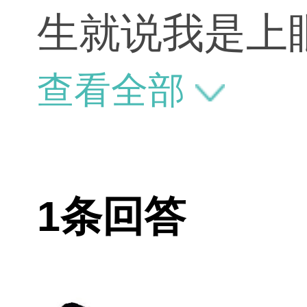
生就说我是上
埋线和增强肌
查看全部
1条回答