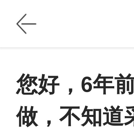
您好，6年
做，不知道