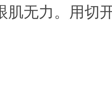
眼肌无力。用切
力。