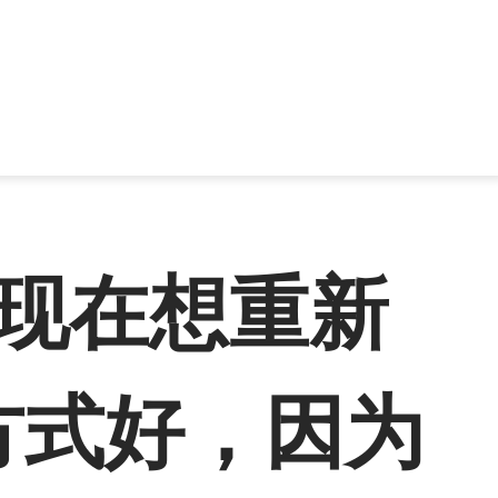
现在想重新
方式好，因为