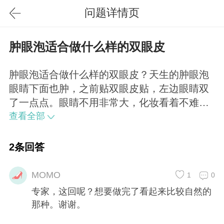
问题详情页
肿眼泡适合做什么样的双眼皮
肿眼泡适合做什么样的双眼皮？天生的肿眼泡
眼睛下面也肿，之前贴双眼皮贴，左边眼睛双
了一点点。眼睛不用非常大，化妆看着不难看
就好。麻烦专家帮忙看一下适合做什么样的双
查看全部
眼皮，想要不化妆做过双眼皮痕迹也不明显的
那种，用开内眼角么？眼睛下面用弄么？在长
2条回答
春做下来大概会多少钱？谢谢。
MOMO
1
0
专家，这回呢？想要做完了看起来比较自然的
那种。谢谢。