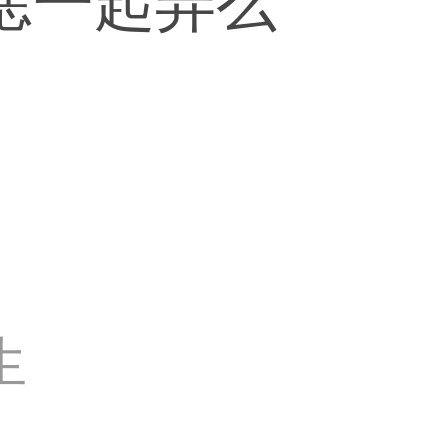
痣一起弄么
生