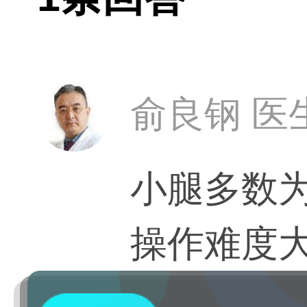
俞良钢 医
小腿多数
操作难度