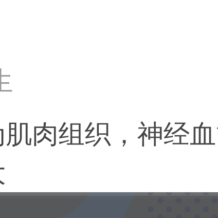
生
为肌肉组织，神经血
大