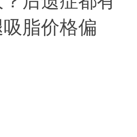
大？后遗症都有
腿吸脂价格偏