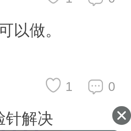
L可以做。
1
0
脸针解决