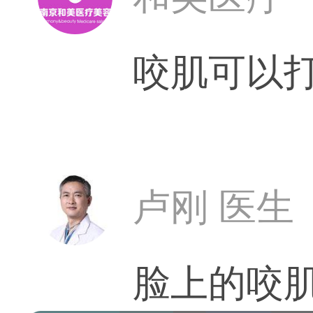
咬肌可以打
卢刚 医生
脸上的咬肌