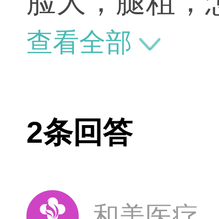
脸大，腿粗，
查看全部
2条回答
和美医疗