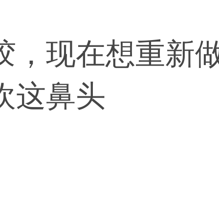
胶，现在想重新
欢这鼻头