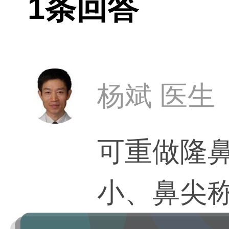
1条回答
杨斌 医生
可重做隆
小、鼻尖