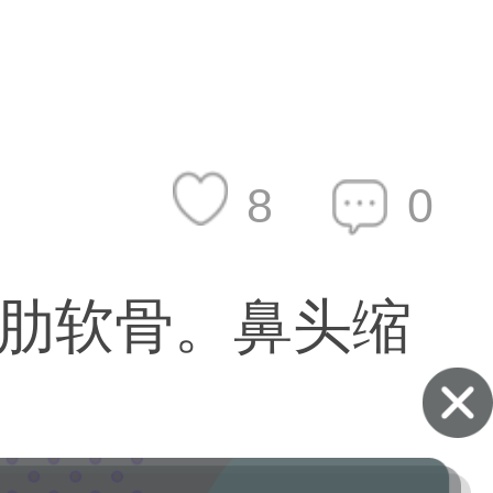
8
0
肋软骨。鼻头缩