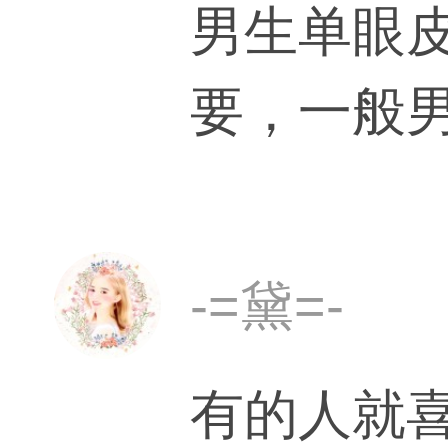
男生单眼
要，一般
长一点（
小子真帅
-=黛=-
他的就是
有的人就
见过很多