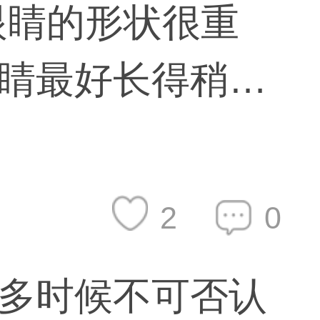
眼睛的形状很重
睛最好长得稍微
很帅，就像《那
一样，里面描写
2
0
但很好看。 我就
多时候不可否认
太双了反而不好