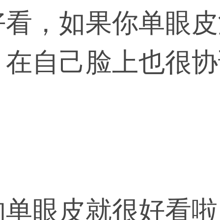
好看，如果你单眼皮
，在自己脸上也很协
觉得会水灵许多，有
人特色，毕竟现在绝
有些就不一定，如果
看的单眼皮会让人眼
可以想想办法加深一
是不是觉得很漂亮啊
的单眼皮就很好看啦