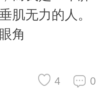
垂肌无力的人。
眼角
4
0