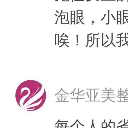
泡眼，小
唉！所以
金华亚美
每个人的