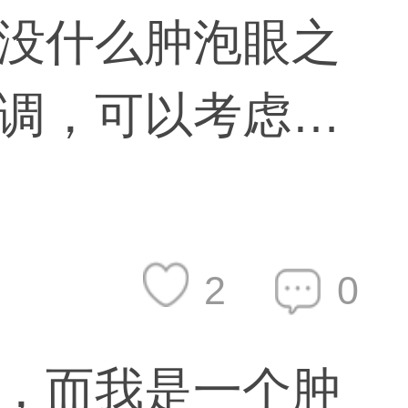
没什么肿泡眼之
调，可以考虑保
些女生双眼皮会
大部分都是双眼
有些女孩子觉得
前一亮
点，像金素研就
2
0
，而我是一个肿