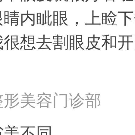
眼睛内眦眼，上睑下
我很想去割眼皮和开
整形美容门诊部
省美不同