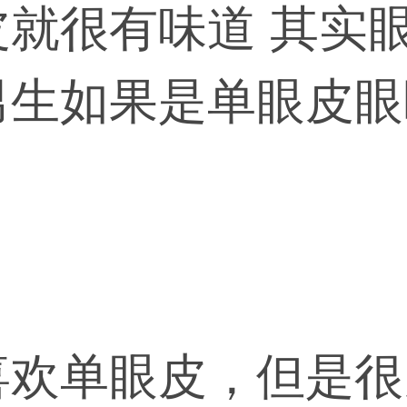
皮就很有味道 其实
男生如果是单眼皮眼
不过不能太小），会
》里的大帅哥智银圣
说单眼皮但又不小，
喜欢单眼皮，但是很
帅哥都是单眼皮的，