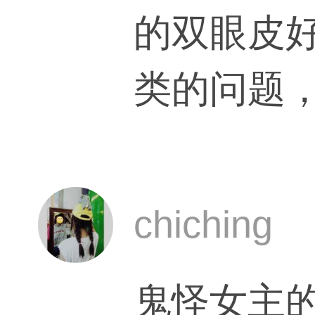
的双眼皮
看 我是女生，以前眼睛也不是很双，现在双
类的问题
了好多，
留作为个
更好看，
皮……好
眼线浅，
chiching
加深过，
鬼怪女主