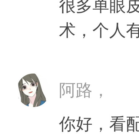
很多单眼
术，个人
的呢，或
皮来。
阿路，
你好，看