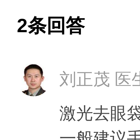
去眼袋可靠吗
2条回答
刘正茂 医
激光去眼
一般建议