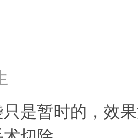
？
生
袋只是暂时的，效果
手术切除