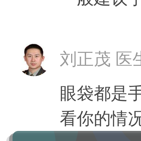
刘正茂 医
眼袋都是
看你的情