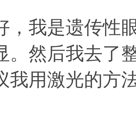
好，我是遗传性
显。然后我去了
议我用激光的方
袋，但是他们都
脂肪，我想问下