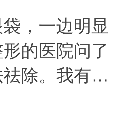
眼袋，一边明显
整形的医院问了
法祛除。我有问
说没必要，说激
是这样吗？激光