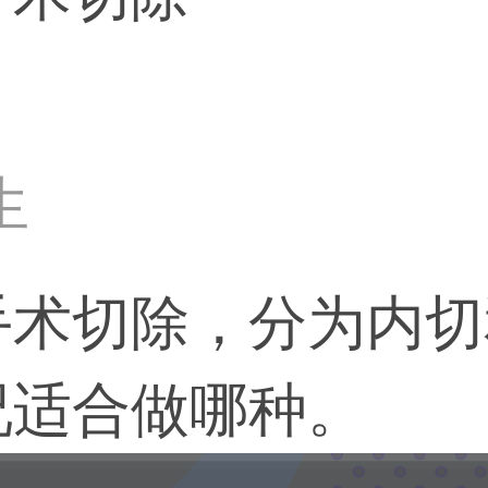
生
手术切除，分为内切
况适合做哪种。