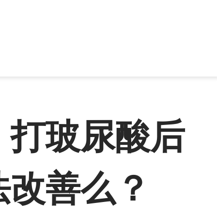
，打玻尿酸后
法改善么？