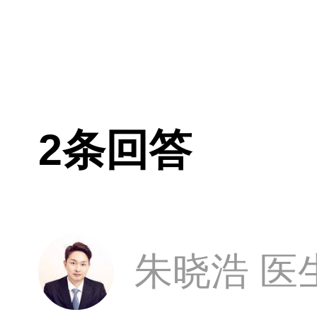
2条回答
朱晓浩 医