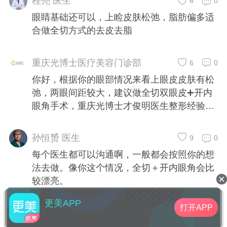
桂亮 医生
6
0
眼睛基础还可以，上睑皮肤松弛，脂肪偏多适
合做全切方式的去皮去脂
重庆光博士医疗美容门诊部
6
0
你好，根据你的眼部情况来看上眼皮皮肤有松
弛，两眼间距较大，建议做全切双眼皮➕开内
眼角手术，重庆光博士才俊明医生整形经验20
年，擅长眼部精雕手术
孙恒赟 医生
9
0
每个医生都可以沟通啊，一般都会按照你的想
法去做。像你这个情况，全切＋开内眼角会比
较漂亮。
更美APP
打开APP