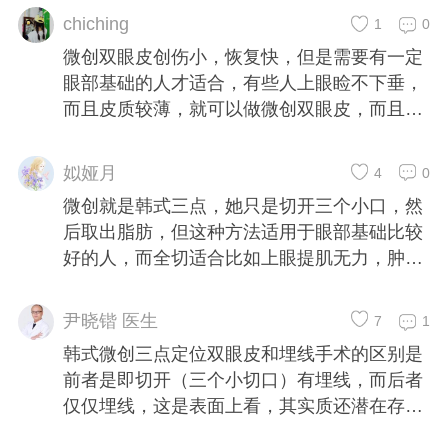
chiching
1
0
微创双眼皮创伤小，恢复快，但是需要有一定
眼部基础的人才适合，有些人上眼睑不下垂，
而且皮质较薄，就可以做微创双眼皮，而且有
些人的皮肤松弛严重，上眼睑无力，需要做上
睑提肌加双眼皮手术。我是属于肿泡眼，上眼
姒娅月
4
0
睑还无力，我做不了微创双眼皮。
微创就是韩式三点，她只是切开三个小口，然
后取出脂肪，但这种方法适用于眼部基础比较
好的人，而全切适合比如上眼提肌无力，肿眼
泡之类的，适合要去除部分脂肪和皮肤的人
尹晓锴 医生
7
1
韩式微创三点定位双眼皮和埋线手术的区别是
前者是即切开（三个小切口）有埋线，而后者
仅仅埋线，这是表面上看，其实质还潜在存在
一个问题，三点定位同时可以处理眼部的脂肪