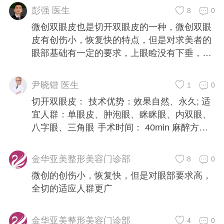
问题，由于有切口。而埋线则不能。
彭强 医生
8
0
微创双眼皮也是切开双眼皮的一种，微创双眼
皮有创伤小，恢复快的特点，但是对求美者的
眼部基础有一定的要求，上眼睑没有下垂，且
皮肤紧致，薄，就可以采用微创的方式
尹晓锴 医生
1
0
切开双眼皮： 技术优势：效果自然、永久; 适
宜人群：单眼皮、肿泡眼、眯眯眼、内双眼、
八字眼、三角眼 手术时间： 40min 麻醉方
法：局部麻醉 拆线时间：5-7天 恢复时间： 5
天左右 埋线双眼皮 技术优势： 无切口;无痕
金华亚美整形美容门诊部
8
0
迹、效果自然;手术及恢复时间短 适宜人群：
微创的创伤小，恢复快，但是对眼部要求高，
眼睛皮肤比较薄，没有臃肿的组织肥厚的人
全切的适应人群更广
群。 手术时间：30min左右 麻醉方法：局部麻
醉 拆线时间：无需拆线恢复时间：5天左右 总
结：直观一点就是切开双眼皮适用范围更广、
金华亚美整形美容门诊部
4
0