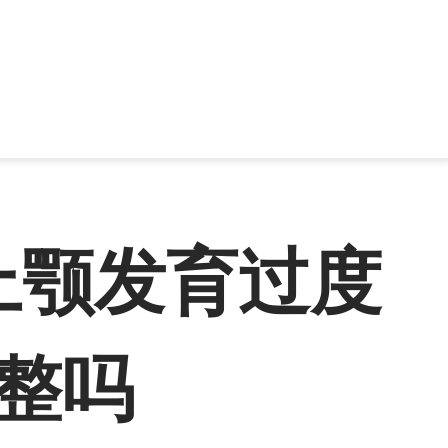
上颚发育过度
要整吗