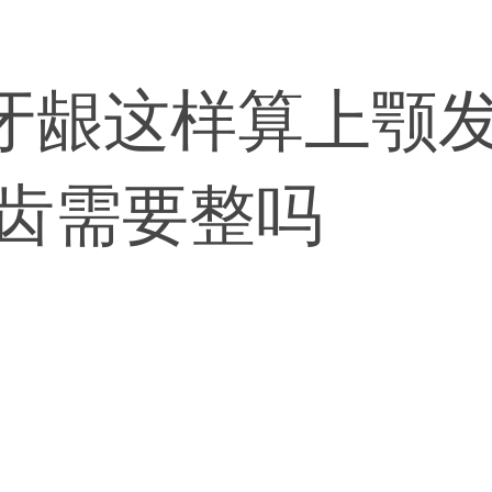
牙龈这样算上颚发
牙齿需要整吗