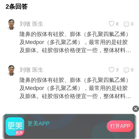
容易出现严重感染，效果不满意容易取出恢复
2条回答
原来的样子。膨体价格高，有孔隙，手术无菌
要求高，万一感染只能取出。但是膨体和组织
刘暾 医生
8
0
的相容性好一些，术后鼻外形要比硅胶假体更
隆鼻的假体有硅胶、膨体（多孔聚四氟乙烯）
为自然一些。MEDPOR材料较硬，鼻部手术后
及Medpor（多孔聚乙烯），最常用的是硅胶
的痕迹比较明显，而且费用更高，现在用于做
及膨体。硅胶假体价格便宜一些，整体材料，
隆鼻较少。
没有孔隙，术后不容易出现严重感染，效果不
满意容易取出恢复原来的样子。膨体价格高，
刘暾 医生
3
0
有孔隙，手术无菌要求高，万一感染只能取
隆鼻的假体有硅胶、膨体（多孔聚四氟乙烯）
出。但是膨体和组织的相容性好一些，术后鼻
及Medpor（多孔聚乙烯），最常用的是硅胶
外形要比硅胶假体更为自然一些。MEDPOR
及膨体。硅胶假体价格便宜一些，整体材料，
材料较硬，鼻部手术后的痕迹比较明显，而且
没有孔隙，术后不容易出现严重感染，效果不
费用更高，现在用于做隆鼻较少。
满意容易取出恢复原来的样子。膨体价格高，
有孔隙，手术无菌要求高，万一感染只能取
更美APP
打开APP
出。但是膨体和组织的相容性好一些，术后鼻
外形要比硅胶假体更为自然一些。MEDPOR