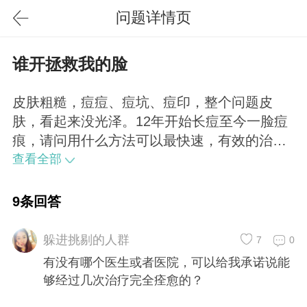
问题详情页
谁开拯救我的脸
皮肤粗糙，痘痘、痘坑、痘印，整个问题皮
肤，看起来没光泽。12年开始长痘至今一脸痘
痕，请问用什么方法可以最快速，有效的治疗
方法解决。每天出门都不敢抬头，化了妆也简
查看全部
直难看的不行，像带了面具，真的太没自信了
9条回答
躲进挑剔的人群
7
0
有没有哪个医生或者医院，可以给我承诺说能
够经过几次治疗完全痊愈的？