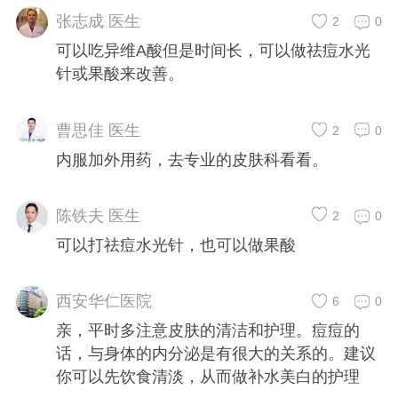
张志成 医生
2
0
可以吃异维A酸但是时间长，可以做祛痘水光
针或果酸来改善。
曹思佳 医生
2
0
内服加外用药，去专业的皮肤科看看。
陈铁夫 医生
2
0
可以打祛痘水光针，也可以做果酸
西安华仁医院
6
0
亲，平时多注意皮肤的清洁和护理。痘痘的
话，与身体的内分泌是有很大的关系的。建议
你可以先饮食清淡，从而做补水美白的护理