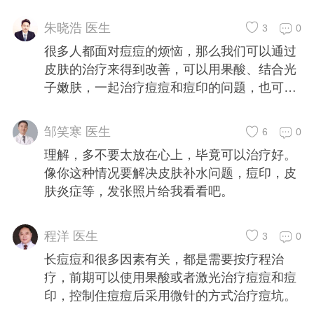
朱晓浩 医生
3
0
很多人都面对痘痘的烦恼，那么我们可以通过
皮肤的治疗来得到改善，可以用果酸、结合光
子嫩肤，一起治疗痘痘和痘印的问题，也可以
结合水光针一起治疗，皮肤深度清洁、补水、
加上祛痘印的项目皮肤整体回得到一个很大的
邹笑寒 医生
6
0
改善。现在有顾客选择皮肤联合治疗法，您的
理解，多不要太放在心上，毕竟可以治疗好。
皮肤具体情况没有看到，不知道您到底适合什
像你这种情况要解决皮肤补水问题，痘印，皮
么样的，具体的问题还需要具体的去分析，结
肤炎症等，发张照片给我看看吧。
合您的具体皮肤状态，给您最适合的治疗方
案。
程洋 医生
3
0
长痘痘和很多因素有关，都是需要按疗程治
疗，前期可以使用果酸或者激光治疗痘痘和痘
印，控制住痘痘后采用微针的方式治疗痘坑。