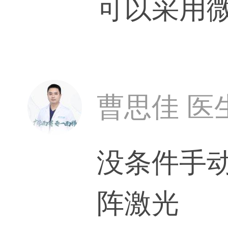
可以采用
曹思佳 医
没条件手
阵激光