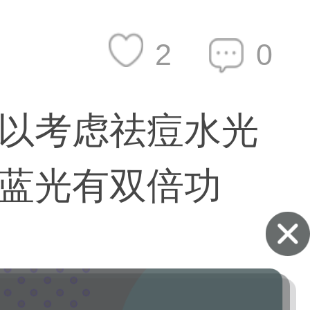
2
0
以考虑祛痘水光
蓝光有双倍功