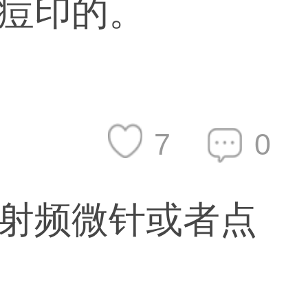
痘印的。
7
0
射频微针或者点