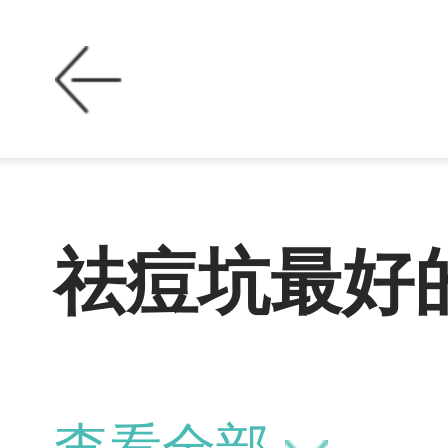
祛痘坑最好