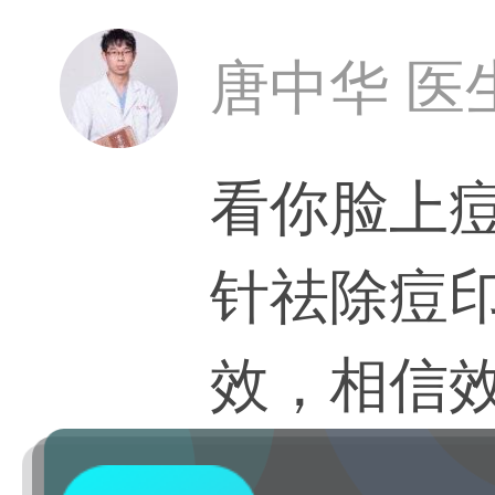
唐中华 医
看你脸上
针祛除痘
效，相信