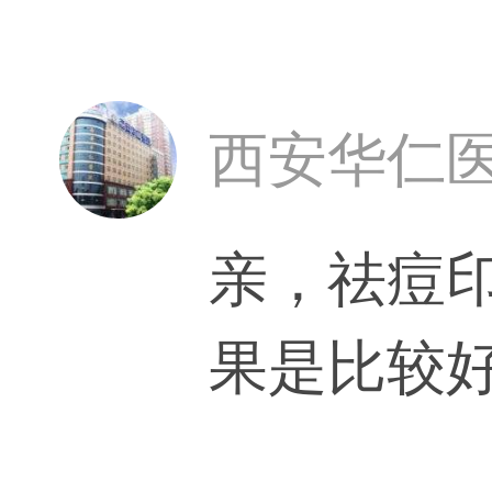
西安华仁
亲，祛痘
果是比较