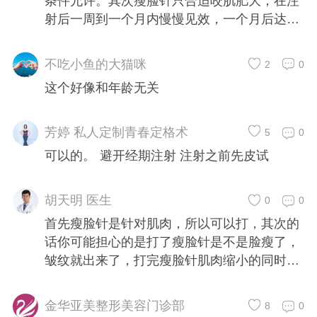
条件允许。其次瘦脸针只合适咬肌肥大，在注
射后一周到一个月内慢慢见效，一个月后达到
至佳瘦脸效果，建议选择正规医院有经验的医
生进行注射。
不吃小鱼的大猫咪
2
0
这个好像和年龄无关
芳婷 私人定制青春定格术
5
0
可以的。 避开经期注射 注射之前先皮试
胡天明 医生
0
0
首先瘦脸针是针对肌肉，所以可以打，其次的
话你可能担心的是打了瘦脸针是不是脸瘦了，
皱纹就出来了，打完瘦脸针肌肉缩小的同时我
们的皮肤也会开始收缩，只不过年轻人比我们
收缩的快，人到一定年龄来说皮肤进人衰老
金华亚美整形美容门诊部
8
0
期，这个时期就需要好的保养。