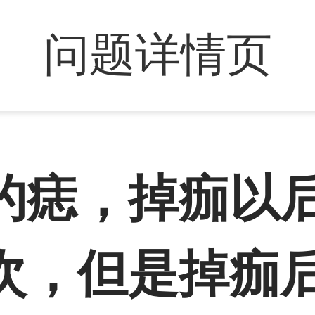
问题详情页
的痣，掉痂以
次，但是掉痂