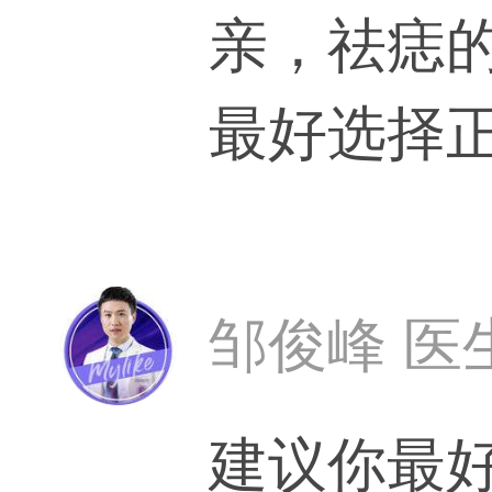
亲，祛痣
最好选择
邹俊峰 医
建议你最