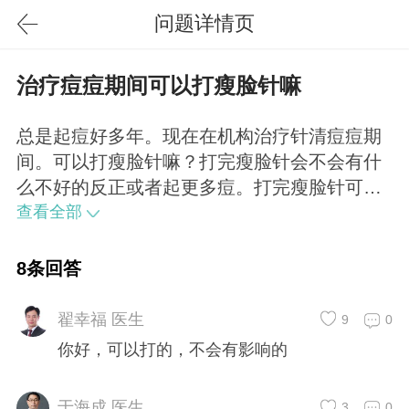
问题详情页
治疗痘痘期间可以打瘦脸针嘛
总是起痘好多年。现在在机构治疗针清痘痘期
间。可以打瘦脸针嘛？打完瘦脸针会不会有什
么不好的反正或者起更多痘。打完瘦脸针可以
继续针清治痘吗？
查看全部
8条回答
翟幸福 医生
9
0
你好，可以打的，不会有影响的
于海成 医生
3
0