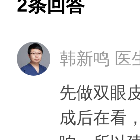
2条回答
韩新鸣 医
先做双眼
成后在看