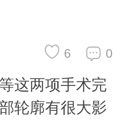
6
0
等这两项手术完
部轮廓有很大影