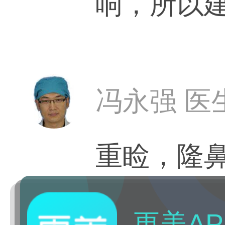
响，所以
冯永强 医
重睑，隆
更美AP