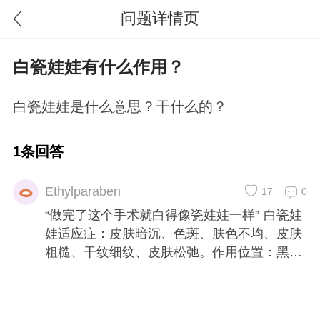
问题详情页
白瓷娃娃有什么作用？
白瓷娃娃是什么意思？干什么的？
1条回答
Ethylparaben
17
0
“做完了这个手术就白得像瓷娃娃一样” 白瓷娃
娃适应症：皮肤暗沉、色斑、肤色不均、皮肤
粗糙、干纹细纹、皮肤松弛。作用位置：黑色
素颗粒、血红蛋白、弹性纤维、胶原纤维。 对
色素暗沉有较好作用...